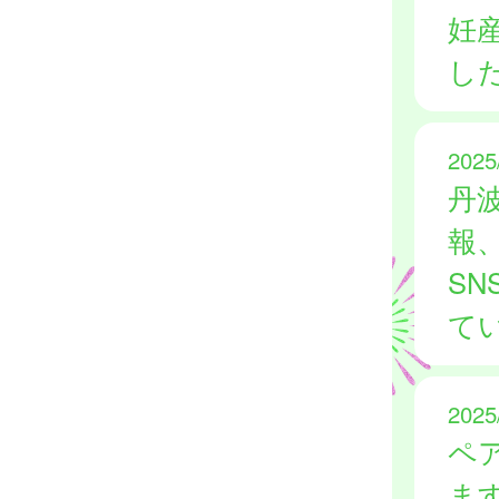
妊
し
2025
丹
報
SN
て
2025
ペ
ま