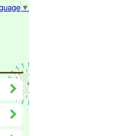
nguage
▼